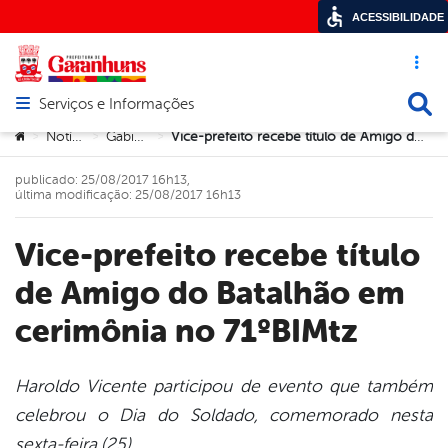
ACESSIBILIDADE
Acesso ráp
Busca
Serviços e Informações
Abrir menu principal de navegação
Você está aqui:
Notícias
Gabinete
Vice-prefeito recebe título de Amigo do Batalhão em cerimônia no 71ºBIMtz
>
>
>
publicado: 25/08/2017 16h13,
última modificação: 25/08/2017 16h13
Vice-prefeito recebe título
de Amigo do Batalhão em
cerimônia no 71ºBIMtz
Haroldo Vicente participou de evento que também
celebrou o Dia do Soldado, comemorado nesta
book
sexta-feira (25)