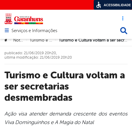
ACESSIBILIDADE
Acesso ráp
Busca
Serviços e Informações
Abrir menu principal de navegação
Você está aqui:
Notícias
Turismo e Cultura
Turismo e Cultura voltam a ser secretarias desmembradas
>
>
>
publicado: 21/06/2019 20h20,
última modificação: 21/06/2019 20h20
Turismo e Cultura voltam a
ser secretarias
desmembradas
Ação visa atender demanda crescente dos eventos
Viva Dominguinhos e A Magia do Natal
book