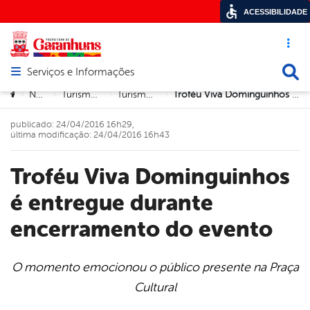
ACESSIBILIDADE
Acesso ráp
Busca
Serviços e Informações
Abrir menu principal de navegação
Você está aqui:
Notícias
Turismo e Cultura
Turismo e Cultura
Troféu Viva Dominguinhos é entregue durante encerramento do evento
>
>
>
>
publicado: 24/04/2016 16h29,
última modificação: 24/04/2016 16h43
Troféu Viva Dominguinhos
é entregue durante
encerramento do evento
O momento emocionou o público presente na Praça
Cultural
book