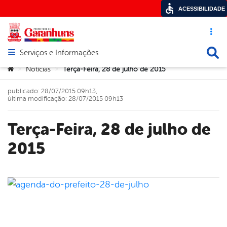
ACESSIBILIDADE
Acesso ráp
Busca
Serviços e Informações
Abrir menu principal de navegação
Você está aqui:
Notícias
Terça-Feira, 28 de julho de 2015
>
>
publicado: 28/07/2015 09h13,
última modificação: 28/07/2015 09h13
Terça-Feira, 28 de julho de
2015
book