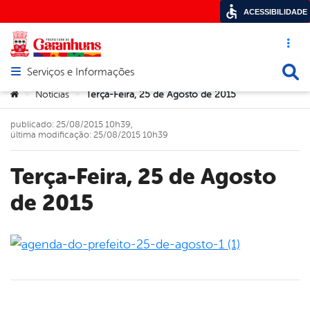
ACESSIBILIDADE
Acesso ráp
Busca
Serviços e Informações
Abrir menu principal de navegação
Você está aqui:
Notícias
Terça-Feira, 25 de Agosto de 2015
>
>
publicado: 25/08/2015 10h39,
última modificação: 25/08/2015 10h39
Terça-Feira, 25 de Agosto
de 2015
book