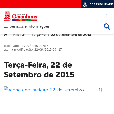
ACESSIBILIDADE
Acesso ráp
Busca
Serviços e Informações
Abrir menu principal de navegação
Você está aqui:
Notícias
Terça-Feira, 22 de Setembro de 2015
>
>
publicado: 22/09/2015 09h17,
última modificação: 22/09/2015 09h17
Terça-Feira, 22 de
Setembro de 2015
book