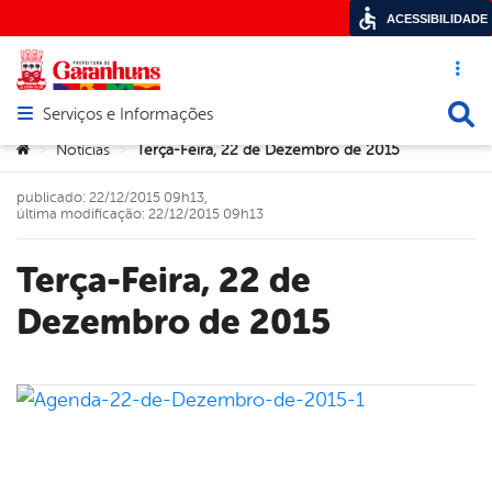
ACESSIBILIDADE
Acesso ráp
Busca
Serviços e Informações
Abrir menu principal de navegação
Você está aqui:
Notícias
Terça-Feira, 22 de Dezembro de 2015
>
>
publicado: 22/12/2015 09h13,
última modificação: 22/12/2015 09h13
Terça-Feira, 22 de
Dezembro de 2015
book