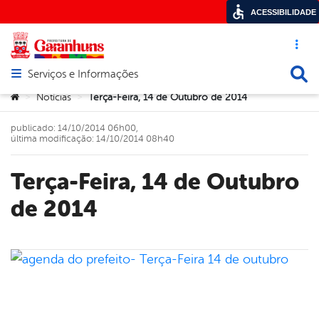
ACESSIBILIDADE
Acesso ráp
Busca
Serviços e Informações
Abrir menu principal de navegação
Você está aqui:
Notícias
Terça-Feira, 14 de Outubro de 2014
>
>
publicado: 14/10/2014 06h00,
última modificação: 14/10/2014 08h40
Terça-Feira, 14 de Outubro
de 2014
book