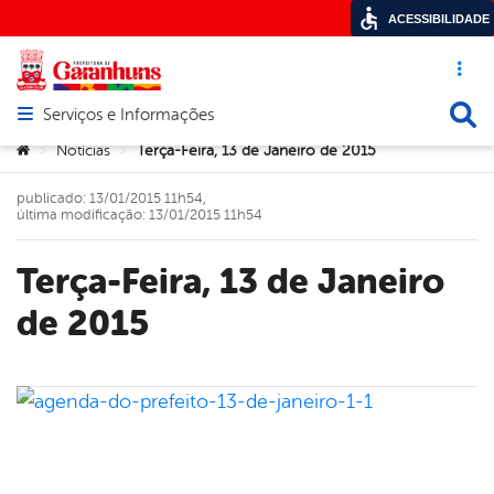
ACESSIBILIDADE
Acesso ráp
Busca
Serviços e Informações
Abrir menu principal de navegação
Você está aqui:
Notícias
Terça-Feira, 13 de Janeiro de 2015
>
>
publicado: 13/01/2015 11h54,
última modificação: 13/01/2015 11h54
Terça-Feira, 13 de Janeiro
de 2015
book