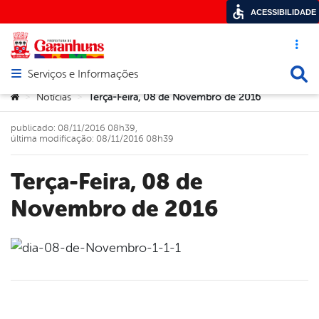
ACESSIBILIDADE
Acesso ráp
Busca
Serviços e Informações
Abrir menu principal de navegação
Você está aqui:
Notícias
Terça-Feira, 08 de Novembro de 2016
>
>
publicado: 08/11/2016 08h39,
última modificação: 08/11/2016 08h39
Terça-Feira, 08 de
Novembro de 2016
book