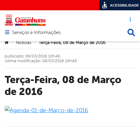
ACESSIBILIDADE
Acesso ráp
Busca
Serviços e Informações
Abrir menu principal de navegação
Você está aqui:
Notícias
Terça-Feira, 08 de Março de 2016
>
>
publicado: 08/03/2016 10h48,
última modificação: 08/03/2016 10h48
Terça-Feira, 08 de Março
de 2016
book