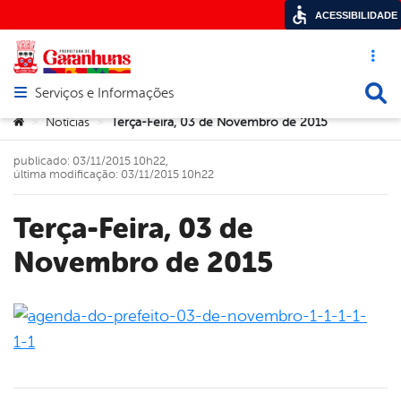
ACESSIBILIDADE
Acesso ráp
Busca
Serviços e Informações
Abrir menu principal de navegação
Você está aqui:
Notícias
Terça-Feira, 03 de Novembro de 2015
>
>
publicado: 03/11/2015 10h22,
última modificação: 03/11/2015 10h22
Terça-Feira, 03 de
Novembro de 2015
book