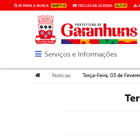
IR PARA A BUSCA
SHIFT+5
TECLAS DE ACESSO
ALT+P
M
Serviços e Informações
Abrir menu principal de navegação
Você está aqui:
>
>
Notícias
Terça-Feira, 03 de Fevere
Te