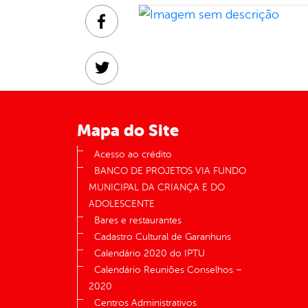
Facebook
Twitter
Linkedin
Mapa do Site
Acesso ao crédito
BANCO DE PROJETOS VIA FUNDO
MUNICIPAL DA CRIANÇA E DO
ADOLESCENTE
Bares e restaurantes
Cadastro Cultural de Garanhuns
Calendário 2020 do IPTU
Calendário Reuniões Conselhos –
2020
Centros Administrativos