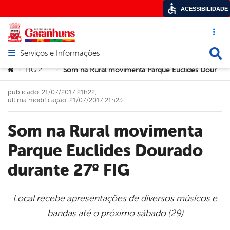
ACESSIBILIDADE
Acesso ráp
Busca
Serviços e Informações
Abrir menu principal de navegação
Você está aqui:
FIG 2017
Som na Rural movimenta Parque Euclides Dourado durante 27º FIG
>
>
publicado: 21/07/2017 21h22,
última modificação: 21/07/2017 21h23
Som na Rural movimenta
Parque Euclides Dourado
durante 27º FIG
Local recebe apresentações de diversos músicos e
bandas até o próximo sábado (29)
book