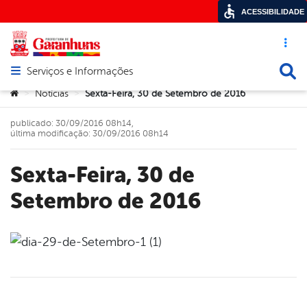
ACESSIBILIDADE
Acesso ráp
Busca
Serviços e Informações
Abrir menu principal de navegação
Você está aqui:
Notícias
Sexta-Feira, 30 de Setembro de 2016
>
>
publicado: 30/09/2016 08h14,
última modificação: 30/09/2016 08h14
Sexta-Feira, 30 de
Setembro de 2016
book