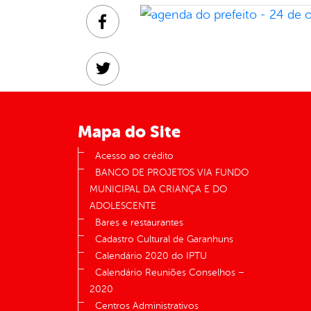
Facebook
Twitter
Linkedin
Mapa do Site
Acesso ao crédito
BANCO DE PROJETOS VIA FUNDO
MUNICIPAL DA CRIANÇA E DO
ADOLESCENTE
Bares e restaurantes
Cadastro Cultural de Garanhuns
Calendário 2020 do IPTU
Calendário Reuniões Conselhos –
2020
Centros Administrativos