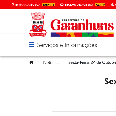
IR PARA A BUSCA
SHIFT+5
TECLAS DE ACESSO
ALT+P
M
Serviços e Informações
Abrir menu principal de navegação
Você está aqui:
>
>
Notícias
Sexta-Feira, 24 de Outub
S