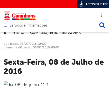
ACESSIBILIDADE
Acesso ráp
Busca
Serviços e Informações
Abrir menu principal de navegação
Você está aqui:
Notícias
Sexta-Feira, 08 de Julho de 2016
>
>
publicado: 08/07/2016 10h07,
última modificação: 08/07/2016 10h07
Sexta-Feira, 08 de Julho de
2016
book