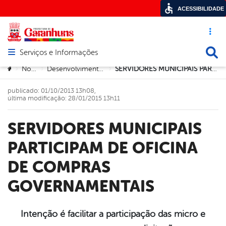
ACESSIBILIDADE
Acesso ráp
Busca
Serviços e Informações
Abrir menu principal de navegação
Você está aqui:
Notícias
Desenvolvimento Econômico
SERVIDORES MUNICIPAIS PARTICIPAM DE OFICINA DE COMPRAS GOVERNAMENTAIS
>
>
>
publicado: 01/10/2013 13h08,
última modificação: 28/01/2015 13h11
SERVIDORES MUNICIPAIS
PARTICIPAM DE OFICINA
DE COMPRAS
GOVERNAMENTAIS
Intenção é facilitar a participação das micro e