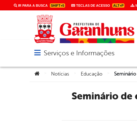
IR PARA A BUSCA
SHIFT+5
TECLAS DE ACESSO
ALT+P
M
Serviços e Informações
Abrir menu principal de navegação
Você está aqui:
>
>
>
Notícias
Educação
Seminário de encerramento do Pnaic 2014 é realizado em