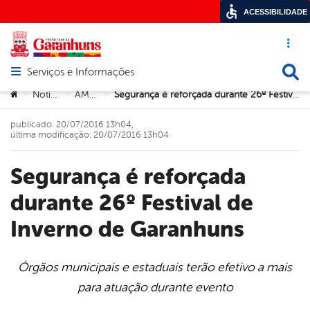
ACESSIBILIDADE
Acesso ráp
Busca
Serviços e Informações
Abrir menu principal de navegação
Você está aqui:
Notícias
AMSTT
Segurança é reforçada durante 26º Festival de Inverno de Garanhuns
>
>
>
publicado: 20/07/2016 13h04,
última modificação: 20/07/2016 13h04
Segurança é reforçada
durante 26º Festival de
Inverno de Garanhuns
Órgãos municipais e estaduais terão efetivo a mais
para atuação durante evento
book