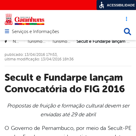
ACESSIBILIDADE
Acesso ráp
Busca
Serviços e Informações
Abrir menu principal de navegação
Você está aqui:
Notícias
Turismo e Cultura
Turismo e Cultura
Secult e Fundarpe lançam Convocatória do FIG 2016
>
>
>
>
publicado: 13/04/2016 17h53,
última modificação: 13/04/2016 18h36
Secult e Fundarpe lançam
Convocatória do FIG 2016
Propostas de fruição e formação cultural devem ser
enviadas até 29 de abril
book
O Governo de Pernambuco, por meio da Secult-PE