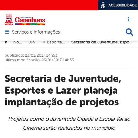
ACESSIBILIDADE
Acesso ráp
Busca
Serviços e Informações
Abrir menu principal de navegação
Você está aqui:
Notícias
Juventude
Esporte e Lazer
Secretaria de Juventude, Esportes e Lazer planeja implantação de projetos
>
>
>
>
publicado: 23/01/2017 14h53,
última modificação: 23/01/2017 14h53
Secretaria de Juventude,
Esportes e Lazer planeja
implantação de projetos
Projetos como o Juventude Cidadã e Escola Vai ao
Cinema serão realizados no município
book