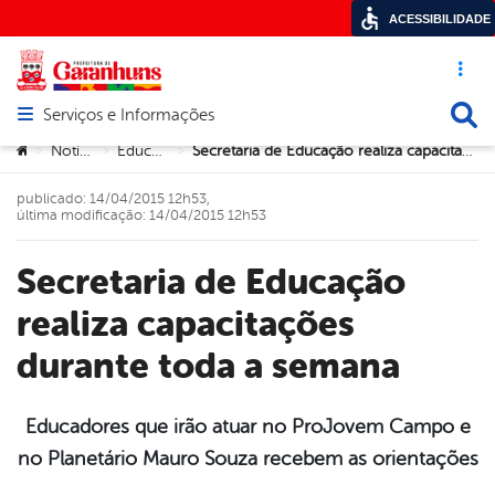
ACESSIBILIDADE
Acesso ráp
Busca
Serviços e Informações
Abrir menu principal de navegação
Você está aqui:
Notícias
Educação
Secretaria de Educação realiza capacitações durante toda a semana
>
>
>
publicado: 14/04/2015 12h53,
última modificação: 14/04/2015 12h53
Secretaria de Educação
realiza capacitações
durante toda a semana
Educadores que irão atuar no ProJovem Campo e
no Planetário Mauro Souza recebem as orientações
book