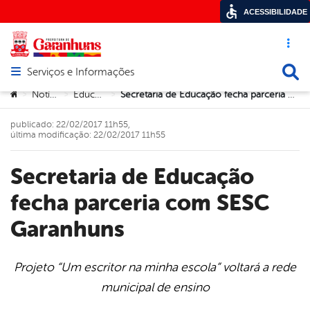
ACESSIBILIDADE
Acesso ráp
Busca
Serviços e Informações
Abrir menu principal de navegação
Você está aqui:
Notícias
Educação
Secretaria de Educação fecha parceria com SESC Garanhuns
>
>
>
publicado: 22/02/2017 11h55,
última modificação: 22/02/2017 11h55
Secretaria de Educação
fecha parceria com SESC
Garanhuns
Projeto “Um escritor na minha escola” voltará a rede
municipal de ensino
book