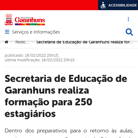
ACESSIBILIDADE
Acesso ráp
Busca
Serviços e Informações
Abrir menu principal de navegação
Você está aqui:
Notícias
Secretaria de Educação de Garanhuns realiza formação para 250 estagiários
>
>
publicado: 16/02/2022 20h15,
última modificação: 16/02/2022 20h15
Secretaria de Educação de
Garanhuns realiza
formação para 250
estagiários
Dentro dos preparativos para o retorno às aulas,