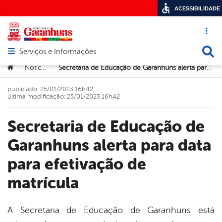
ACESSIBILIDADE
Acesso ráp
Busca
Serviços e Informações
Abrir menu principal de navegação
Você está aqui:
Notícias
Secretaria de Educação de Garanhuns alerta para data para efetivação de matrícula
>
>
publicado: 25/01/2023 16h42,
última modificação: 25/01/2023 16h42
Secretaria de Educação de
Garanhuns alerta para data
para efetivação de
matrícula
A Secretaria de Educação de Garanhuns está