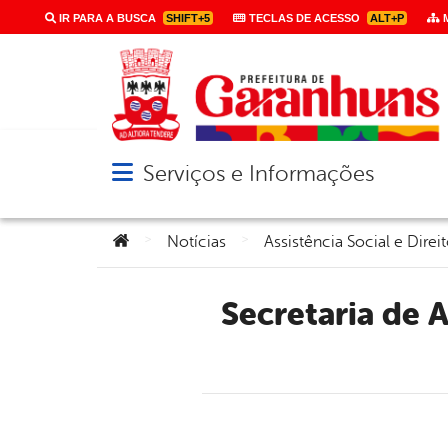
IR PARA A BUSCA
SHIFT+5
TECLAS DE ACESSO
ALT+P
M
Serviços e Informações
Abrir menu principal de navegação
Você está aqui:
>
>
Notícias
Assistência Social e Dir
Secretaria de Assistência Social promove curso de Culinária