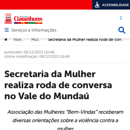
ACESSIBILIDADE
Acesso ráp
Busca
Serviços e Informações
Abrir menu principal de navegação
Você está aqui:
Notícias
Mulher
Secretaria da Mulher realiza roda de conversa no Vale do Mundaú
>
>
>
publicado: 08/12/2015 11h49,
última modificação: 08/12/2015 11h49
Secretaria da Mulher
realiza roda de conversa
no Vale do Mundaú
Associação das Mulheres “Bem-Vindas” receberam
diversas orientações sobre a violência contra a
book
mulher