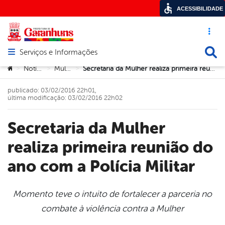
ACESSIBILIDADE
Acesso ráp
Busca
Serviços e Informações
Abrir menu principal de navegação
Você está aqui:
Notícias
Mulher
Secretaria da Mulher realiza primeira reunião do ano com a Polícia Militar
>
>
>
publicado: 03/02/2016 22h01,
última modificação: 03/02/2016 22h02
Secretaria da Mulher
realiza primeira reunião do
ano com a Polícia Militar
Momento teve o intuito de fortalecer a parceria no
combate à violência contra a Mulher
book