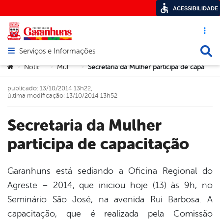
ACESSIBILIDADE
Acesso ráp
Busca
Serviços e Informações
Abrir menu principal de navegação
Você está aqui:
Notícias
Mulher
Secretaria da Mulher participa de capacitação
>
>
>
publicado: 13/10/2014 13h22,
última modificação: 13/10/2014 13h52
Secretaria da Mulher
participa de capacitação
Garanhuns está sediando a Oficina Regional do
Agreste – 2014, que iniciou hoje (13) às 9h, no
book
Seminário São José, na avenida Rui Barbosa. A
capacitação, que é realizada pela Comissão