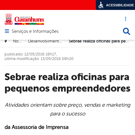
ACESSIBILIDADE
Acesso ráp
Busca
Serviços e Informações
Abrir menu principal de navegação
Você está aqui:
Notícias
Desenvolvimento Econômico
Sebrae realiza oficinas para pequenos empreendedores
>
>
>
publicado: 12/05/2016 18h17,
última modificação: 13/05/2016 09h20
Sebrae realiza oficinas para
pequenos empreendedores
Atividades orientam sobre preço, vendas e marketing
para o sucesso
book
da Assessoria de Imprensa