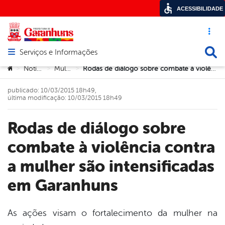
ACESSIBILIDADE
Acesso ráp
Busca
Serviços e Informações
Abrir menu principal de navegação
Você está aqui:
Notícias
Mulher
Rodas de diálogo sobre combate à violência contra a mulher são intensificadas em Garanhuns
>
>
>
publicado: 10/03/2015 18h49,
última modificação: 10/03/2015 18h49
Rodas de diálogo sobre
combate à violência contra
a mulher são intensificadas
em Garanhuns
As ações visam o fortalecimento da mulher na