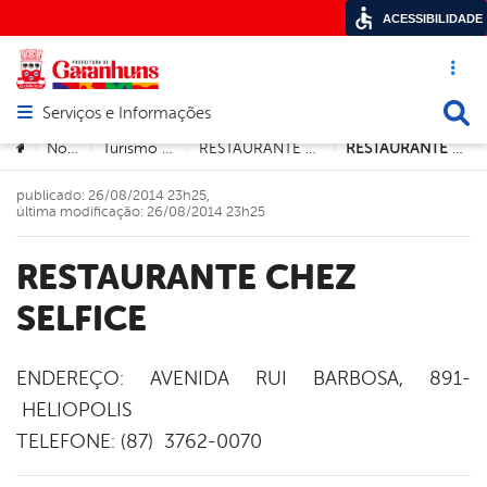
ACESSIBILIDADE
Acesso ráp
Busca
Serviços e Informações
Abrir menu principal de navegação
Você está aqui:
Notícias
Turismo e Cultura
RESTAURANTE SELF-SERVICE
RESTAURANTE CHEZ SELFICE
>
>
>
>
publicado: 26/08/2014 23h25,
última modificação: 26/08/2014 23h25
RESTAURANTE CHEZ
SELFICE
ENDEREÇO: AVENIDA RUI BARBOSA, 891-
HELIOPOLIS
book
TELEFONE: (87) 3762-0070