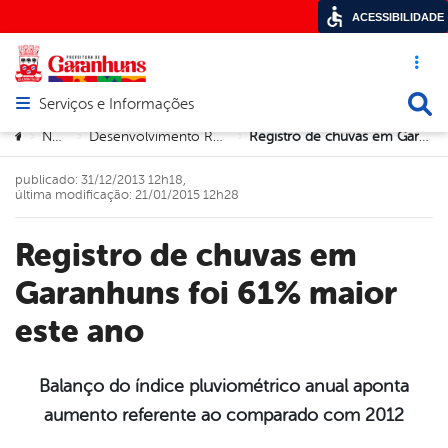
ACESSIBILIDADE
Acesso ráp
Busca
Serviços e Informações
Abrir menu principal de navegação
Você está aqui:
Notícias
Desenvolvimento Rural e Meio Ambiente
Registro de chuvas em Garanhuns foi 61% maior este ano
>
>
>
publicado: 31/12/2013 12h18,
última modificação: 21/01/2015 12h28
Registro de chuvas em
Garanhuns foi 61% maior
este ano
Balanço do índice pluviométrico anual aponta
aumento referente ao comparado com 2012
book