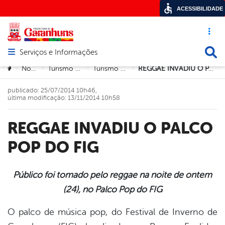
ACESSIBILIDADE
Acesso ráp
Busca
Serviços e Informações
Abrir menu principal de navegação
Você está aqui:
Notícias
Turismo e Cultura
Turismo e Cultura
REGGAE INVADIU O PALCO POP DO FIG
>
>
>
>
publicado: 25/07/2014 10h46,
última modificação: 13/11/2014 10h58
REGGAE INVADIU O PALCO
POP DO FIG
Público foi tomado pelo reggae na noite de ontem
(24), no Palco Pop do FIG
book
O palco de música pop, do Festival de Inverno de