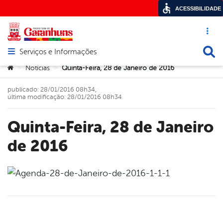
ACESSIBILIDADE
Acesso ráp
Busca
Serviços e Informações
Abrir menu principal de navegação
Você está aqui:
Notícias
Quinta-Feira, 28 de Janeiro de 2016
>
>
publicado: 28/01/2016 08h34,
última modificação: 28/01/2016 08h34
Quinta-Feira, 28 de Janeiro
de 2016
book