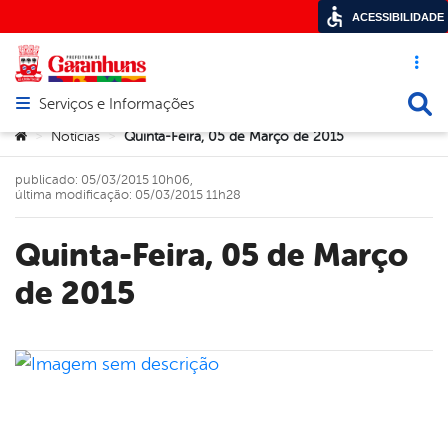
ACESSIBILIDADE
Acesso ráp
Busca
Serviços e Informações
Abrir menu principal de navegação
Você está aqui:
Notícias
Quinta-Feira, 05 de Março de 2015
>
>
publicado: 05/03/2015 10h06,
última modificação: 05/03/2015 11h28
Quinta-Feira, 05 de Março
de 2015
book