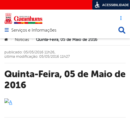
ACESSIBILIDADE
Acesso ráp
Busca
Serviços e Informações
Abrir menu principal de navegação
Você está aqui:
Notícias
Quinta-Feira, 05 de Maio de 2016
>
>
publicado: 05/05/2016 11h26,
última modificação: 05/05/2016 11h27
Quinta-Feira, 05 de Maio de
2016
book