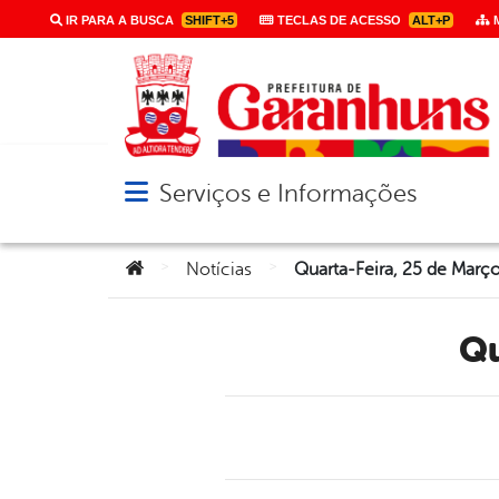
IR PARA A BUSCA
SHIFT+5
TECLAS DE ACESSO
ALT+P
M
Serviços e Informações
Abrir menu principal de navegação
Você está aqui:
>
>
Notícias
Quarta-Feira, 25 de Març