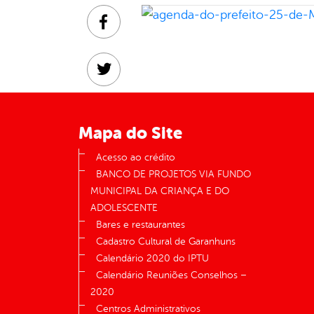
Facebook
Twitter
Linkedin
Mapa do Site
Acesso ao crédito
BANCO DE PROJETOS VIA FUNDO
MUNICIPAL DA CRIANÇA E DO
ADOLESCENTE
Bares e restaurantes
Cadastro Cultural de Garanhuns
Calendário 2020 do IPTU
Calendário Reuniões Conselhos –
2020
Centros Administrativos