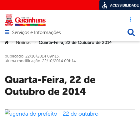
ACESSIBILIDADE
Acesso ráp
Busca
Serviços e Informações
Abrir menu principal de navegação
Você está aqui:
Notícias
Quarta-Feira, 22 de Outubro de 2014
>
>
publicado: 22/10/2014 09h13,
última modificação: 22/10/2014 09h14
Quarta-Feira, 22 de
Outubro de 2014
book