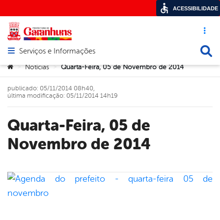
ACESSIBILIDADE
Acesso ráp
Busca
Serviços e Informações
Abrir menu principal de navegação
Você está aqui:
Notícias
Quarta-Feira, 05 de Novembro de 2014
>
>
publicado: 05/11/2014 08h40,
última modificação: 05/11/2014 14h19
Quarta-Feira, 05 de
Novembro de 2014
book