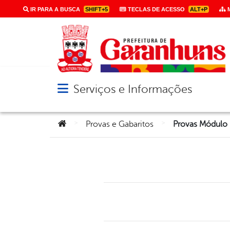
IR PARA A BUSCA
SHIFT+5
TECLAS DE ACESSO
ALT+P
M
Serviços e Informações
Abrir menu principal de navegação
Você está aqui:
>
>
Provas e Gabaritos
Provas Módulo 