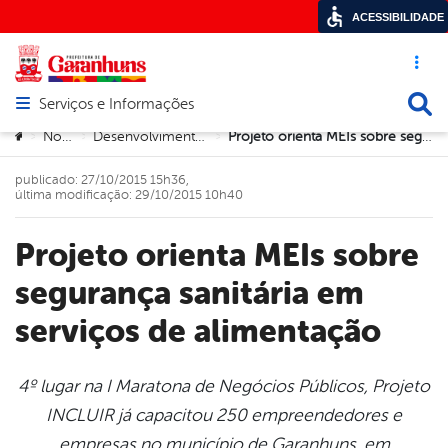
ACESSIBILIDADE
Acesso ráp
Busca
Serviços e Informações
Abrir menu principal de navegação
Você está aqui:
Notícias
Desenvolvimento Econômico
Projeto orienta MEIs sobre segurança sanitária em serviços de alimentação
>
>
>
publicado: 27/10/2015 15h36,
última modificação: 29/10/2015 10h40
Projeto orienta MEIs sobre
segurança sanitária em
serviços de alimentação
4º lugar na I Maratona de Negócios Públicos, Projeto
INCLUIR já capacitou 250 empreendedores e
book
empresas no município de Garanhuns, em