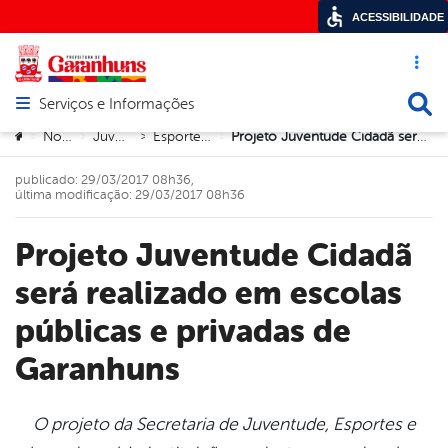
ACESSIBILIDADE
Acesso ráp
Busca
Serviços e Informações
Abrir menu principal de navegação
Você está aqui:
Notícias
Juventude
Esporte e Lazer
Projeto Juventude Cidadã será realizado em escolas públicas e privadas de Garanhuns
>
>
>
>
publicado: 29/03/2017 08h36,
última modificação: 29/03/2017 08h36
Projeto Juventude Cidadã
será realizado em escolas
públicas e privadas de
Garanhuns
O projeto da Secretaria de Juventude, Esportes e