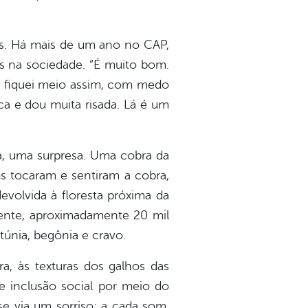
s. Há mais de um ano no CAP,
s na sociedade. “É muito bom.
, fiquei meio assim, com medo
ca e dou muita risada. Lá é um
da, uma surpresa. Uma cobra da
s tocaram e sentiram a cobra,
evolvida à floresta próxima da
mente, aproximadamente 20 mil
túnia, begônia e cravo.
, às texturas dos galhos das
e inclusão social por meio do
e via um sorriso; a cada som,