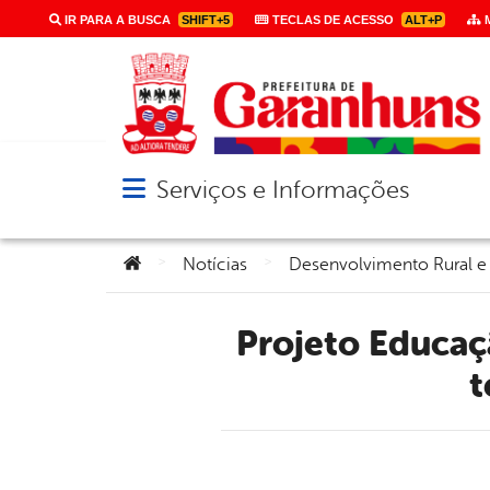
IR PARA A BUSCA
SHIFT+5
TECLAS DE ACESSO
ALT+P
M
Serviços e Informações
Abrir menu principal de navegação
Você está aqui:
>
>
Notícias
Desenvolvimento Rural e
Projeto Educação Ambiental Inclusiva oportuniza que cegos
t