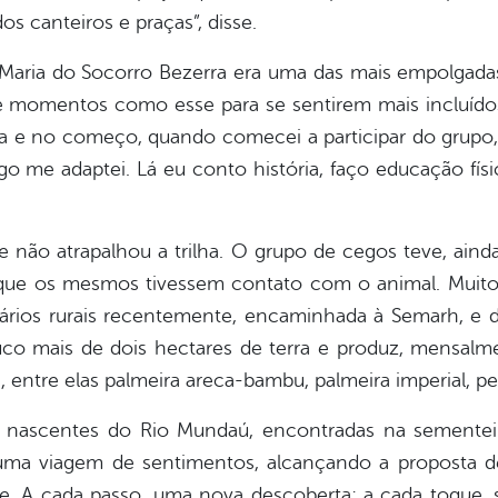
s canteiros e praças”, disse.
Maria do Socorro Bezerra era uma das mais empolgada
de momentos como esse para se sentirem mais incluído
ta e no começo, quando comecei a participar do grupo
 me adaptei. Lá eu conto história, faço educação físi
e não atrapalhou a trilha. O grupo de cegos teve, ain
ra que os mesmos tivessem contato com o animal. Muito
tários rurais recentemente, encaminhada à Semarh, e d
uco mais de dois hectares de terra e produz, mensal
entre elas palmeira areca-bambu, palmeira imperial, pe
nascentes do Rio Mundaú, encontradas na sementeira
uma viagem de sentimentos, alcançando a proposta d
 A cada passo, uma nova descoberta; a cada toque, s