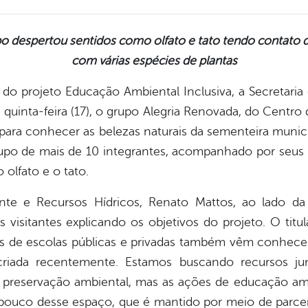
o despertou sentidos como olfato e tato tendo contato d
com várias espécies de plantas
do projeto Educação Ambiental Inclusiva, a Secretari
a quinta-feira (17), o grupo Alegria Renovada, do Centr
 para conhecer as belezas naturais da sementeira munic
upo de mais de 10 integrantes, acompanhado por seus 
 olfato e o tato.
te e Recursos Hídricos, Renato Mattos, ao lado da
 visitantes explicando os objetivos do projeto. O titu
ntes de escolas públicas e privadas também vêm conhec
 criada recentemente. Estamos buscando recursos j
e preservação ambiental, mas as ações de educação amb
uco desse espaço, que é mantido por meio de parceri