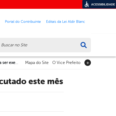
ACESSIBILIDADE
Portal do Contribuinte
Editais da Lei Aldir Blanc
ca
Projeto Conecta Garanhuns começa a ser executado este mês
Mapa do Site
O Vice Prefeito
ecutado este mês