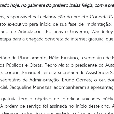
tado hoje, no gabinete do prefeito Izaías Régis, com a pr
s, responsável pela elaboração do projeto Conecta Ga
ojeto executivo para início de sua fase de implantação
ário de Articulações Políticas e Governo, Wanderle
apa para a chegada concreta da internet gratuita, que 
retário de Planejamento, Hélio Faustino; a secretária de
ços Públicos e Obras, Pedro Maia; o presidente da Aut
, coronel Emanuel Leite; a secretária de Assistência Soc
 secretário de Administração, Bruno Gomes; o ouvidor
cial, Jacqueline Menezes, acompanharam a apresentaç
 gratuita tem o objetivo de interligar unidades públi
A ordem de serviço foi assinada no início deste ano. 
de diversos testes de conectividade, o Conecta Garan