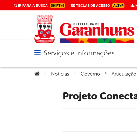
IR PARA A BUSCA
SHIFT+5
TECLAS DE ACESSO
ALT+P
M
Serviços e Informações
Abrir menu principal de navegação
Você está aqui:
>
>
>
Notícias
Governo
Articulação
Projeto Conec