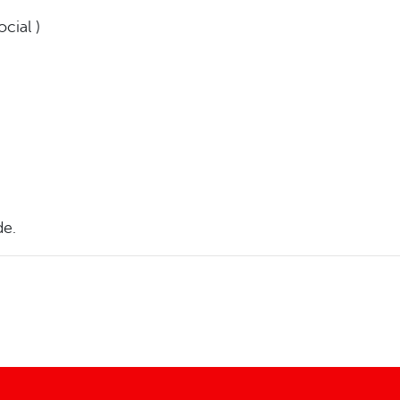
cial )
de.