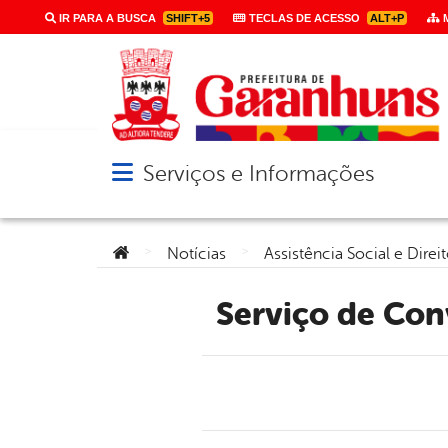
IR PARA A BUSCA
SHIFT+5
TECLAS DE ACESSO
ALT+P
M
Serviços e Informações
Abrir menu principal de navegação
Você está aqui:
>
>
Notícias
Assistência Social e Dir
Serviço de Co