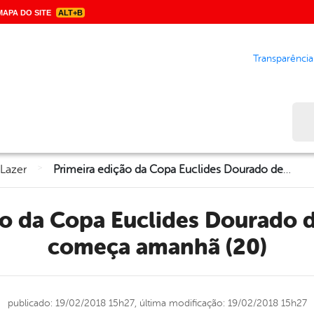
APA DO SITE
ALT+B
Transparência
Bus
>
 Lazer
Primeira edição da Copa Euclides Dourado de Basquetebol começa amanhã (20)
começa amanhã (20)
publicado: 19/02/2018 15h27,
última modificação: 19/02/2018 15h27