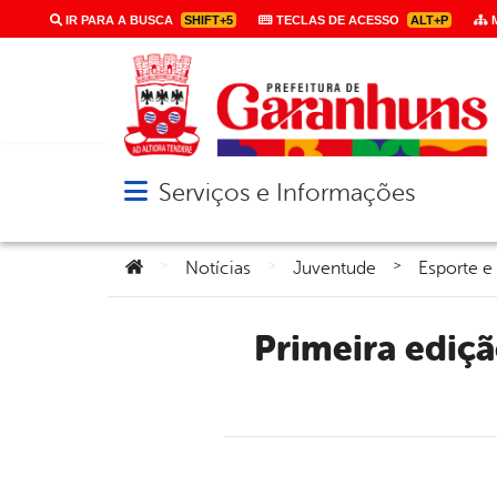
IR PARA A BUSCA
SHIFT+5
TECLAS DE ACESSO
ALT+P
M
Serviços e Informações
Abrir menu principal de navegação
Você está aqui:
>
>
>
Notícias
Juventude
Esporte e
Primeira edição da Copa Euclides Dourado de Basquetebol