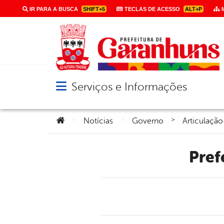
IR PARA A BUSCA
SHIFT+5
TECLAS DE ACESSO
ALT+P
M
Serviços e Informações
Abrir menu principal de navegação
Você está aqui:
>
>
>
Notícias
Governo
Articulação
Pre