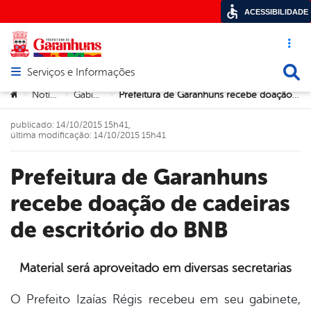
ACESSIBILIDADE
Acesso ráp
Busca
Serviços e Informações
Abrir menu principal de navegação
Você está aqui:
Notícias
Gabinete
Prefeitura de Garanhuns recebe doação de cadeiras de escritório do BNB
>
>
>
publicado: 14/10/2015 15h41,
última modificação: 14/10/2015 15h41
Prefeitura de Garanhuns
recebe doação de cadeiras
de escritório do BNB
Material será aproveitado em diversas secretarias
book
O Prefeito Izaías Régis recebeu em seu gabinete,